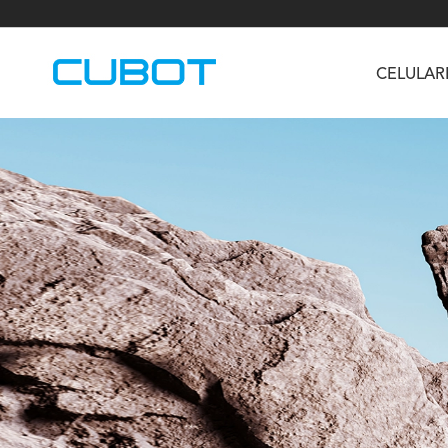
CELULAR
U3
TAB KingKong S
Neo 1a
U2
TAB KingKong MiNi
Buds 3
GT
KINGKONG DURA
KINGKONG E1
KI