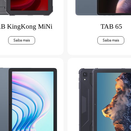
B KingKong MiNi
TAB 65
Saiba mais
Saiba mais