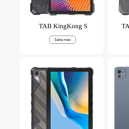
TAB KingKong S
TA
Saiba mais