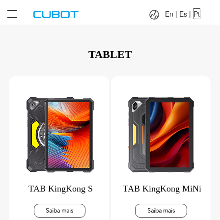
Language：
En
|
Es
|
Pt
En
|
Es
|
Pt
TABLET
TAB KingKong S
TAB KingKong MiNi
Saiba mais
Saiba mais