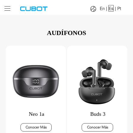
Language：
En
|
Es
|
Pt
En
|
Es
|
Pt
AUDÍFONOS
Neo 1a
Buds 3
Conocer Más
Conocer Más