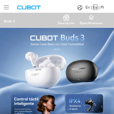
Language：
En
|
Es
|
Pt
En
|
Es
|
Pt
Buds 3
Descripción
Especificaciones