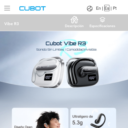
Language：
En
|
Es
|
Pt
En
|
Es
|
Pt
Vibe R3
Descripción
Especificaciones