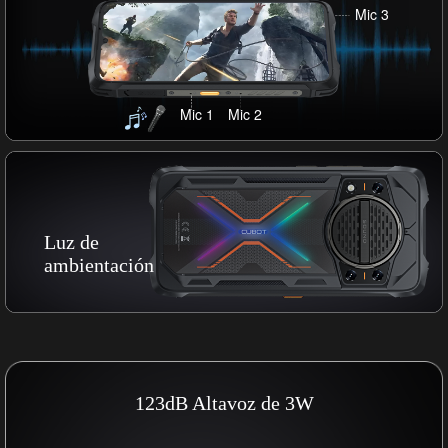
Mic 3
Mic 1
Mic 2
Luz de
ambientación
123dB
Altavoz de 3W