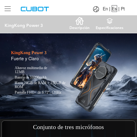
Language：
En
|
Es
|
Pt
En
|
Es
|
Pt
KingKong Power 3
Descripción
Especificaciones
KingKong Power 3
Fuerte y Claro
Altavoz multimedia de
123dB
Batería de 10200mAh
Hasta 24GB de RAM + 256GB de
ROM
Pantalla FHD+ de 6.72'', 120Hz
Conjunto de tres micrófonos