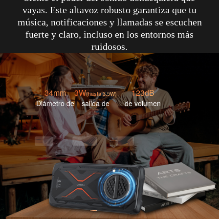
vayas. Este altavoz robusto garantiza que tu
música, notificaciones y llamadas se escuchen
fuerte y claro, incluso en los entornos más
ruidosos.
34mm
3W
123dB
(hasta 3.5W)
Diámetro de
salida de
de volumen