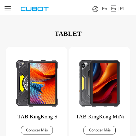
Language：
En
|
Es
|
Pt
En
|
Es
|
Pt
TABLET
TAB KingKong S
TAB KingKong MiNi
Conocer Más
Conocer Más