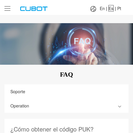
Language：
En
|
Es
|
Pt
En
|
Es
|
Pt
FAQ
Soporte
Operation
¿Cómo obtener el código PUK?