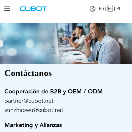
Language：
En
|
Es
|
Pt
En
|
Es
|
Pt
Contáctanos
Cooperación de B2B y OEM / ODM
partner@cubot.net
sunzhaowu@cubot.net
Marketing y Alianzas