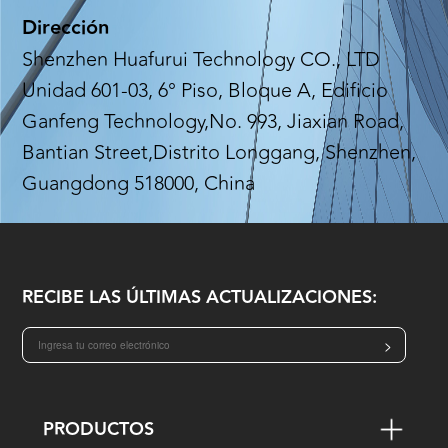
Dirección
Shenzhen Huafurui Technology CO., LTD
Unidad 601-03, 6° Piso, Bloque A, Edificio
Ganfeng Technology,No. 993, Jiaxian Road,
Bantian Street,Distrito Longgang, Shenzhen,
Guangdong 518000, China
RECIBE LAS ÚLTIMAS ACTUALIZACIONES:
>
PRODUCTOS