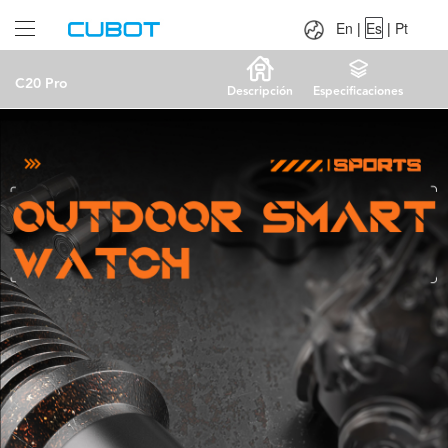
Language：
En
|
Es
|
Pt
En
|
Es
|
Pt
C20 Pro
Descripción
Especificaciones