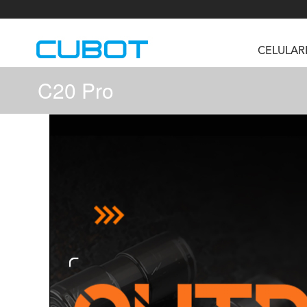
CELULAR
C20 Pro
U3
TAB KingKong S
Neo 1a
U2
TAB KingKong MiNi
Buds 3
GT
KINGKONG DURA
KINGKONG E1
KI