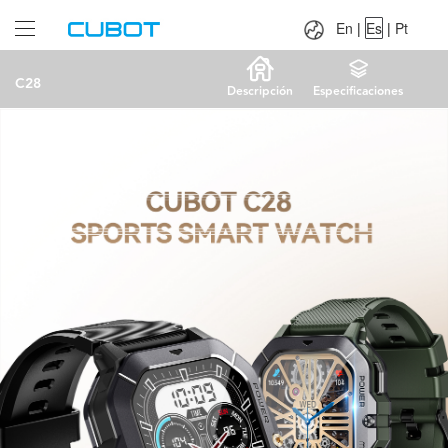
Language：
En
|
Es
|
Pt
En
|
Es
|
Pt
C28
Descripción
Especificaciones