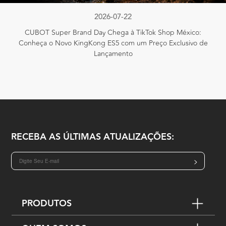
2026-07-22
CUBOT Super Brand Day Chega à TikTok Shop México:
Conheça o Novo KingKong ES5 com um Preço Exclusivo de
Lançamento
RECEBA AS ÚLTIMAS ATUALIZAÇÕES:
>
PRODUTOS