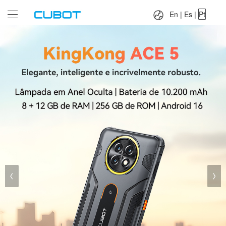
Language：
En
|
Es
|
Pt
En
|
Es
|
Pt