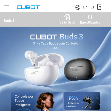
Language：
En
|
Es
|
Pt
En
|
Es
|
Pt
Buds 3
Visão Geral
Especificações