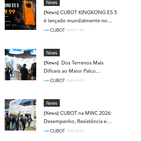
News
[News]
CUBOT KINGKONG ES 5
é lançado mundialmente no
AliExpress com oferta por
CUBOT
2026-07-08
tempo limitado
News
[News]
Dos Terrenos Mais
Difíceis ao Maior Palco
Tecnológico da América Latina:
CUBOT
2026-06-29
CUBOT Brilha na Eletrolar Show
2026
News
[News]
CUBOT na MWC 2026:
Desempenho, Resistência e
Valor Incomparável
CUBOT
2026-03-04