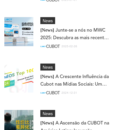
conexão
News
[News]
Junte-se a nós no MWC
2025: Descubra as mais recentes
inovações da Cubot e
CUBOT
2025-02-26
smartphones resistentes!
News
[News]
A Crescente Influência da
Cubot nas Mídias Sociais: Um
Marco Importante no 3º
CUBOT
2024-12-31
Trimestre de 2024
News
[News]
A Ascensão da CUBOT na