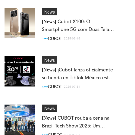
News
[News]
Cubot X100: O
Smartphone 5G com Duas Telas
que Redefine a Inovação
CUBOT
2025-09-15
News
[News]
¡Cubot lanza oficialmente
su tienda en TikTok México este
31 de julio!
CUBOT
2025-07-31
News
[News]
CUBOT rouba a cena na
Brazil Tech Show 2025: Um
resumo de inovação, potência e
CUBOT
2025-07-01