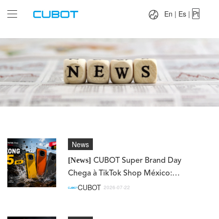
Language：
En
|
Es
|
Pt
En
|
Es
|
Pt
News
[News]
CUBOT Super Brand Day
Chega à TikTok Shop México:
Conheça o Novo KingKong ES5
CUBOT
2026-07-22
com um Preço Exclusivo de
Lançamento