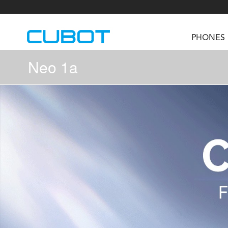
PHONES
Neo 1a
U3
TAB KingKong S
Neo 1a
U2
TAB KingKong MiNi
Buds 3
GT
KINGKONG DURA
KINGKONG E1
KI