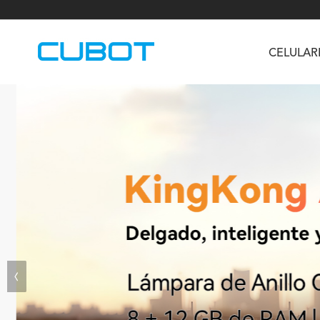
CELULAR
U3
TAB KingKong S
Neo 1a
U2
TAB KingKong MiNi
Buds 3
GT
KINGKONG DURA
KINGKONG E1
KI