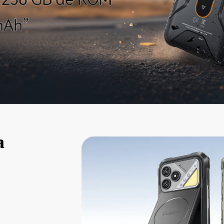
KINGKONG 11
Ver más>>
a