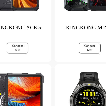
INGKONG ACE 5
KINGKONG MIN
Conocer
Conocer
Más
Más