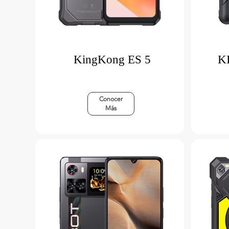
KingKong ES 5
K
Conocer
Más