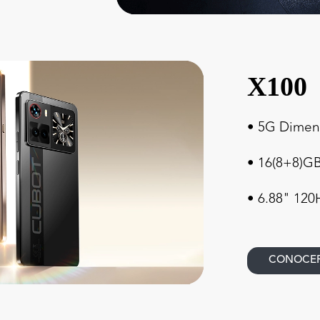
X100
• 5G Dimens
• 16(8+8)
• 6.88" 120
CONOCE