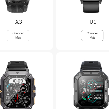
X3
U1
Conocer
Conocer
Más
Más