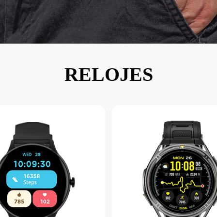
KINGKONG 11
Ver más>>
RELOJES