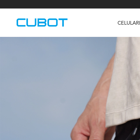
CELULAR
U3
TAB KingKong S
Neo 1a
U2
TAB KingKong MiNi
Buds 3
GT
KINGKONG DURA
KINGKONG E1
KI