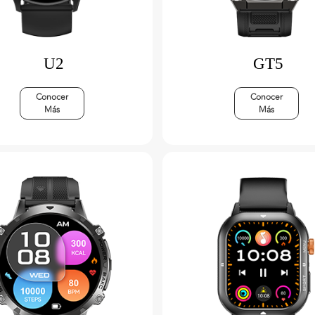
U2
GT5
Conocer
Conocer
Más
Más