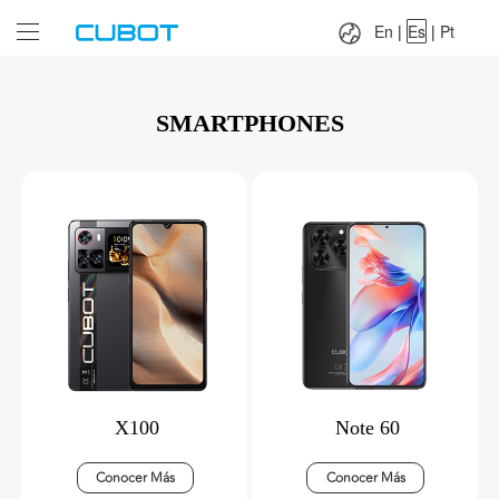
Language：
En
|
Es
|
Pt
En
|
Es
|
Pt
SMARTPHONES
X100
Note 60
Conocer Más
Conocer Más