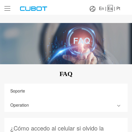
Language：
En
|
Es
|
Pt
En
|
Es
|
Pt
FAQ
Soporte
Operation
¿Cómo accedo al celular si olvido la