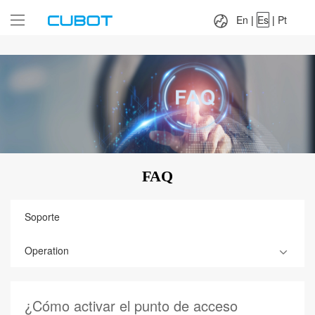
Language：
En
|
Es
|
Pt
En
|
Es
|
Pt
FAQ
Soporte
Operation
¿Cómo activar el punto de acceso