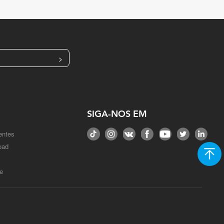
>
SIGA-NOS EM
entes
oad
e