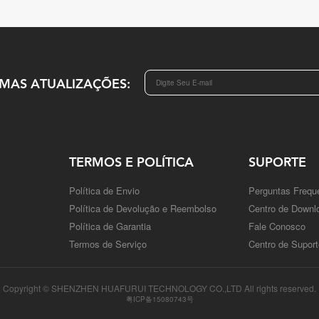
IMAS ATUALIZAÇÕES:
TERMOS E POLÍTICA
SUPORTE
Política de Envio
Perguntas Frequ
Política de Devolução e Reembolso
Centro de Downl
Política de Garantia
Fale Conosco
Termos de Serviço
Centro de Suport
Copyright © SHENZHEN HUAFURUI TECHNOLOGY CO.,LTD All rights reserved.
粤ICP备15080743号