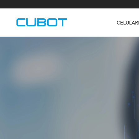
CELULAR
U3
TAB KingKong S
Neo 1a
U2
TAB KingKong MiNi
Buds 3
GT
KINGKONG DURA
KINGKONG E1
KI