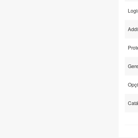
Logi
Addi
Prot
Gere
Opçõ
Catá