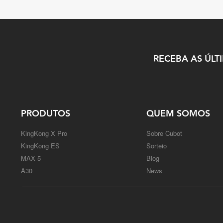
RECEBA AS ÚLT
PRODUTOS
QUEM SOMOS
KingKong X Pro
Sobre Cubot
KingKong ES
Sorteio
MAX 5
Blog
A30
News