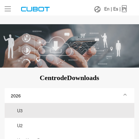
Language：
En
|
Es
|
Pt
En
|
Es
|
Pt
CentrodeDownloads
2026
U3
U2