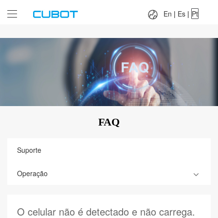
Language：
En
|
Es
|
Pt
En
|
Es
|
Pt
FAQ
Suporte
Operação
O celular não é detectado e não carrega.