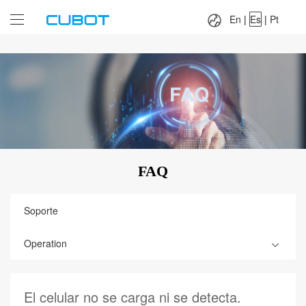
Language：
En
|
Es
|
Pt
En
|
Es
|
Pt
FAQ
Soporte
Operation
El celular no se carga ni se detecta.