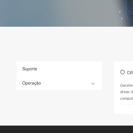
Suporte
O ce
Operação
Geralme
driver 
comput