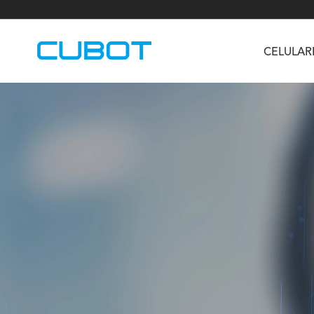
CELULAR
U3
TAB KingKong S
Neo 1a
U2
TAB KingKong MiNi
Buds 3
GT
KINGKONG DURA
KINGKONG E1
KI