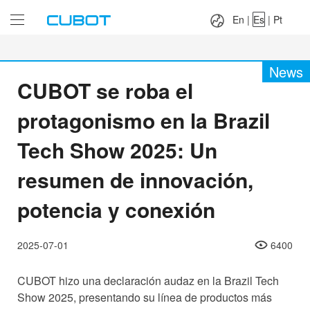
Language：
En
|
Es
|
Pt
En
|
Es
|
Pt
News
CUBOT se roba el
protagonismo en la Brazil
Tech Show 2025: Un
resumen de innovación,
potencia y conexión
2025-07-01
6400
CUBOT hizo una declaración audaz en la Brazil Tech
Show 2025, presentando su línea de productos más