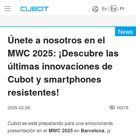
Language：
En
|
Es
|
Pt
En
|
Es
|
Pt
News
Únete a nosotros en el
MWC 2025: ¡Descubre las
últimas innovaciones de
Cubot y smartphones
resistentes!
2025-02-26
16379
Cubot se está preparando para una emocionante
presentación en el
MWC 2025
en
Barcelona
, ¡y