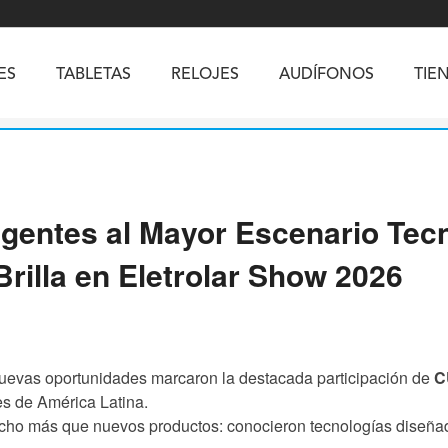
ES
TABLETAS
RELOJES
AUDÍFONOS
TIE
CELULARES RUGERIZADOS
SMARTPHONES
igentes al Mayor Escenario Tec
5
Vibe R5
TAB 65
BEATBOX
Buds 3a
TAB 70
GT3
TAB KingKong 2
Vibe R3
illa en Eletrolar Show 2026
NGKONG ES PRO
KINGKONG ES 5
KINGKONG ACE 
nuevas oportunidades marcaron la destacada participación de
C
es de América Latina.
mucho más que nuevos productos: conocieron tecnologías diseña