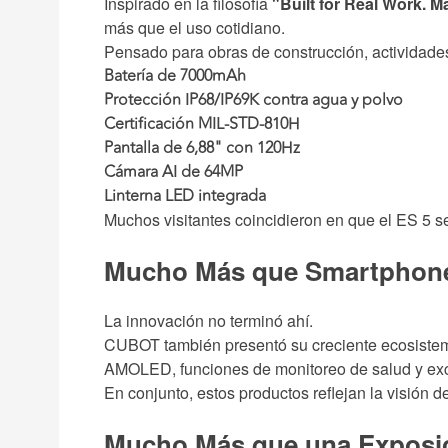
Inspirado en la filosofía
"Built for Real Work. Ma
más que el uso cotidiano.
Pensado para obras de construcción, actividades a
Batería de
7000mAh
Protección
IP68/IP69K
contra agua y polvo
Certificación
MIL-STD-810H
Pantalla de
6,88" con 120Hz
Cámara AI de
64MP
Linterna LED integrada
Muchos visitantes coincidieron en que el ES 5 
Mucho Más que Smartphon
La innovación no terminó ahí.
CUBOT también presentó su creciente ecosistema 
AMOLED, funciones de monitoreo de salud y ex
En conjunto, estos productos reflejan la visión 
Mucho Más que una Exposi