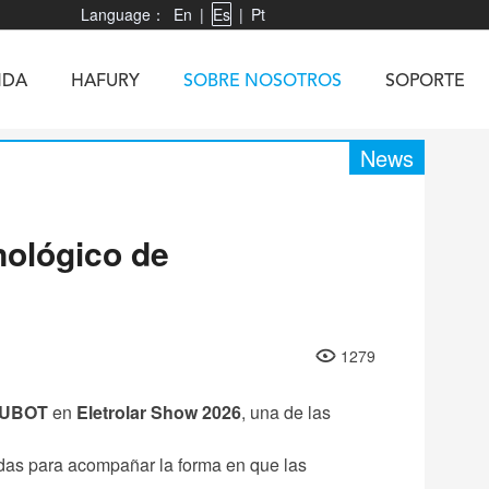
Language：
En
|
Es
|
Pt
NDA
HAFURY
SOBRE NOSOTROS
SOPORTE
News
nológico de
X3
Vibe R
TAB 60
U1
TAB KingKong
Neo 1
X1
5
KINGKONG MINI 4
KINGKONG ES 3
1279
UBOT
en
Eletrolar Show 2026
, una de las
das para acompañar la forma en que las