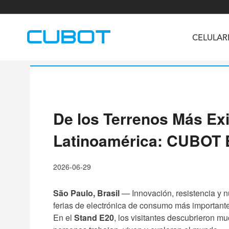
CELULAR
De los Terrenos Más Ex
U3
TAB KingKong S
Neo 1a
U2
TAB KingKong MiNi
Buds 3
GT
Latinoamérica: CUBOT Br
KINGKONG DURA
KINGKONG E1
KI
2026-06-29
São Paulo, Brasil
— Innovación, resistencia y 
ferias de electrónica de consumo más important
En el
Stand E20
, los visitantes descubrieron 