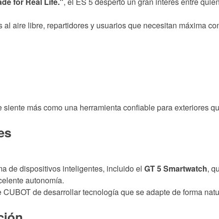
de for Real Life."
, el ES 5 despertó un gran interés entre qu
l aire libre, repartidores y usuarios que necesitan máxima confi
se siente más como una herramienta confiable para exteriores 
es
de dispositivos inteligentes, incluido el
GT 5 Smartwatch
, q
celente autonomía.
de CUBOT de desarrollar tecnología que se adapte de forma natura
ción