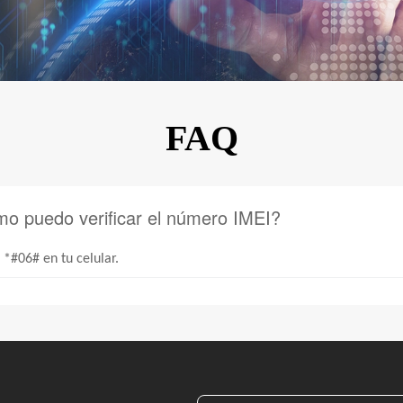
KINGKONG 11
Ver más>>
FAQ
o puedo verificar el número IMEI?
 *#06# en tu
celular
.