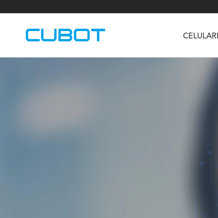
CELULAR
U3
TAB KingKong S
Neo 1a
U2
TAB KingKong MiNi
Buds 3
GT
KINGKONG DURA
KINGKONG E1
KI