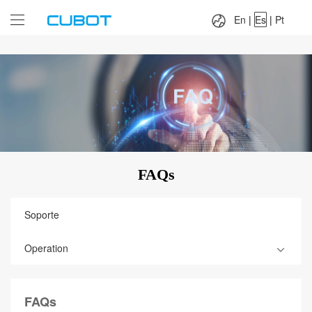
Language：
En
|
Es
|
Pt
En
|
Es
|
Pt
FAQs
Soporte
Operation
FAQs