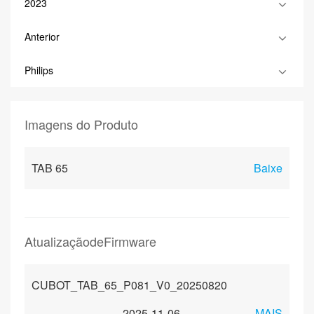
2023
Anterior
Philips
Imagens do Produto
TAB 65
Baixe
AtualizaçãodeFirmware
CUBOT_TAB_65_P081_V0_20250820
2025-11-06
MAIS