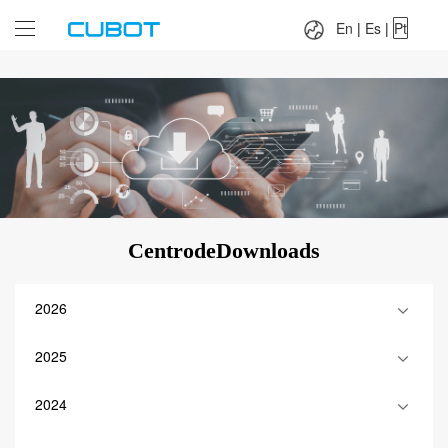
Language：
En
|
Es
|
Pt
En
|
Es
|
Pt
CentrodeDownloads
2026
2025
2024