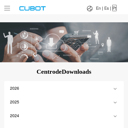
Language：
En
|
Es
|
Pt
En
|
Es
|
Pt
CentrodeDownloads
2026
2025
2024