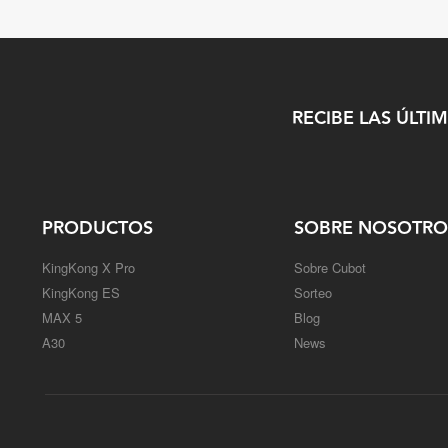
RECIBE LAS ÚLTI
PRODUCTOS
SOBRE NOSOTRO
KingKong X Pro
Sobre Cubot
KingKong ES
Sorteo
MAX 5
Blog
A30
News