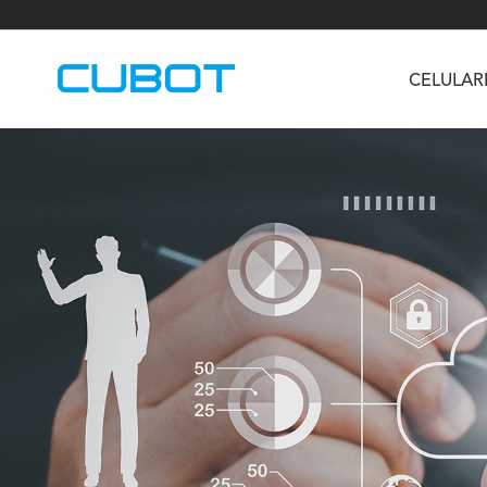
CELULAR
U3
TAB KingKong S
Neo 1a
U2
TAB KingKong MiNi
Buds 3
GT
KINGKONG DURA
KINGKONG E1
KI