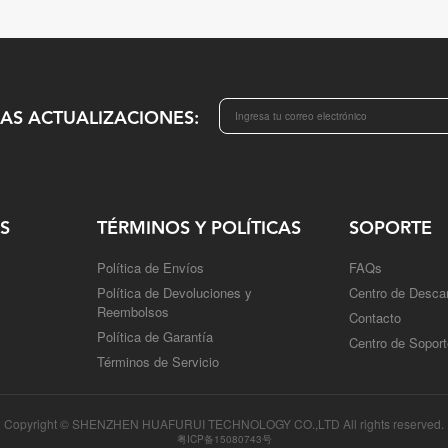
MAS ACTUALIZACIONES:
S
TÉRMINOS Y POLÍTICAS
SOPORTE
Política de Envíos
FAQs
Política de Devoluciones y
Centro de Desca
Reembolsos
Contacto
Política de Garantía
Centro de Soport
Términos de Servicio
Copyright © SHENZHEN HUAFURUI TECHNOLOGY CO.,LTD All rights reserved.
粤ICP备15080743号