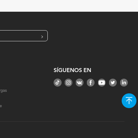
>
SÍGUENOS EN
rgas
e