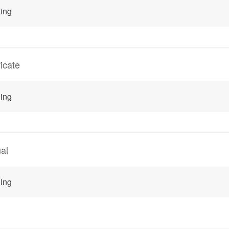
ing
ficate
ing
al
ing