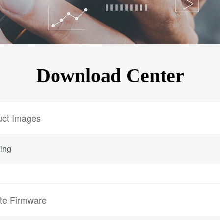
KINGKONG 11
Ver más>>
Download Center
uct Images
ing
te Firmware