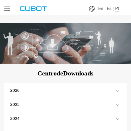
Language：
En
|
Es
|
Pt
En
|
Es
|
Pt
CentrodeDownloads
2026
2025
2024