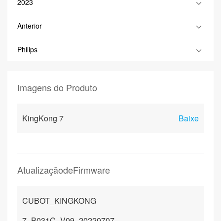
2023
Anterior
Philips
Imagens do Produto
KingKong 7
Baixe
AtualizaçãodeFirmware
CUBOT_KINGKONG
7_B031C_V09_20220707