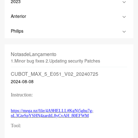
2023
Anterior
Philips
NotasdeLançamento
1.Minor bug fixes 2.Updating security Patches
CUBOT_MAX_5_E051_V02_20240725
2024-08-08
Instruction:
https://mega.nz/file/4A9HELLL#KgNj5ghu7g-
nL3GteSpYSHN4zardtL8yCvAH_80EFWM
Tool: