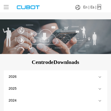
Language：
En
|
Es
|
Pt
En
|
Es
|
Pt
CentrodeDownloads
2026
2025
2024