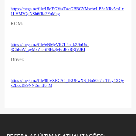
https://mega.nz/file/UMEGVazT#oGBBCYMscbxLB3nNRv5csLx
1LHM7QqNSh6fRa2FpMng
ROM:
https://mega.nz/file/gNMyVR7L#q_kZ9oUx-
8GbBbV_ayMxZlertf8Hz8yBaJFxRRjVJKI
Driver:
https://mega.nz/file/8ItyXRCA#_JEUFwXS_BnS027aaTfcy4XOy
x2BocBk9NNtSmtfbnM