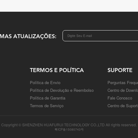
IMAS ATUALIZAÇÕES:
TERMOS E POLÍTICA
SUPORTE
Política de Envio
Perguntas Frequ
Política de Devolução e Reembolso
Centro de Downl
Política de Garantia
Fale Conosco
Termos de Serviço
Centro de Suport
Copyright © SHENZHEN HUAFURUI TECHNOLOGY CO.,LTD All rights reserved.
粤ICP备15080743号