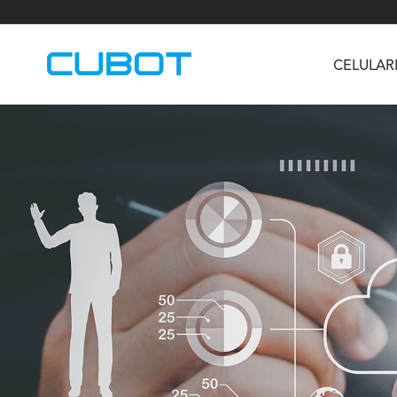
CELULAR
U3
TAB KingKong S
Neo 1a
U2
TAB KingKong MiNi
Buds 3
GT
KINGKONG DURA
KINGKONG E1
KI