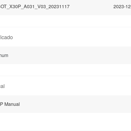
OT_X30P_A031_V03_20231117
2023-12
ficado
hum
al
 P Manual