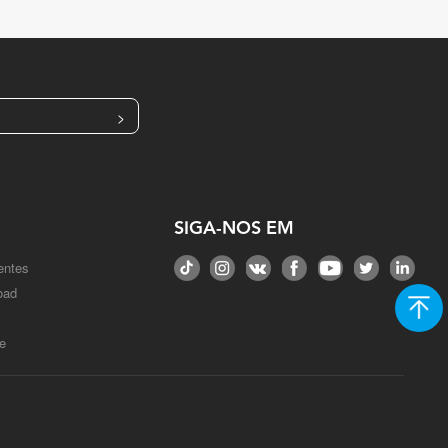
>
SIGA-NOS EM
entes
oad
e