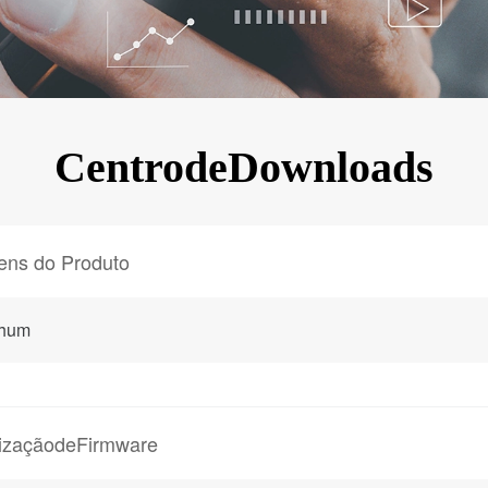
KINGKONG 11
Ver todos os Celulares Robustos>>
CentrodeDownloads
ens do Produto
hum
lizaçãodeFirmware