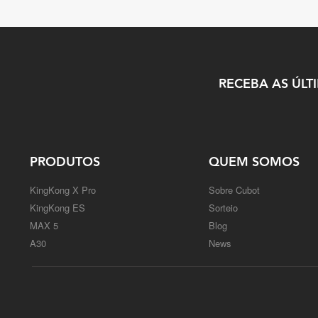
RECEBA AS ÚLT
PRODUTOS
QUEM SOMOS
KingKong X Pro
Sobre Cubot
KingKong ES
Sorteio
MAX 5
Blog
A30
News