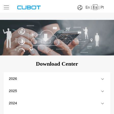
Language：
En
|
Es
|
Pt
En
|
Es
|
Pt
Download Center
2026
2025
2024