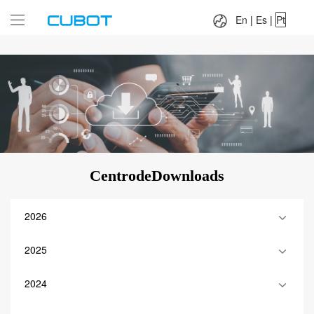
Language：
En
|
Es
|
Pt
En
|
Es
|
Pt
CentrodeDownloads
2026
2025
2024