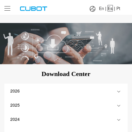
Language：
En
|
Es
|
Pt
En
|
Es
|
Pt
Download Center
2026
2025
2024