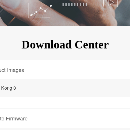
KINGKONG 11
Ver más>>
Download Center
uct Images
 Kong 3
te Firmware