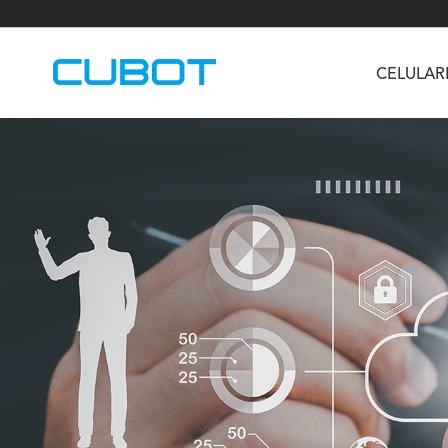
CELULAR
U3
TAB KingKong S
Neo 1a
U2
TAB KingKong MiNi
Buds 3
GT
KINGKONG DURA
KINGKONG E1
KI