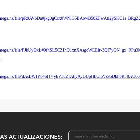
//mega.nz/file/pR9AVbDa#jkg0gCcx0WNlG5EAowB58ZFwAti2ySKC1s_BRgZ
//mega.nz/file/FJkUyDxL#0fhSL5CZIhQ1xnXAsgcWEElr-3QI7yON_gx_RPu
:
//mega.nz/file/dAsBWIYb#bH7-ybV3dZfAhyAyDUpHhUlpVs9oDbhbRF0AU0
MAS ACTUALIZACIONES: