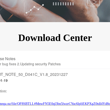
KINGKONG 11
Ver más>>
Download Center
se Notes
r bug fixes 2.Updating security Patches
T_NOTE_50_D041C_V1.8_20231227
01-19
tion:
//mega.nz/file/QF8SBTLL#MnwFN5E0ql3bn5lwzrCYuc6lpljEKPXgZ0tdl4Yd8o