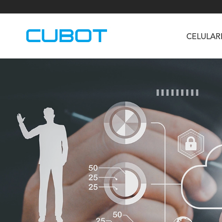
CELULAR
U3
TAB KingKong S
Neo 1a
U2
TAB KingKong MiNi
Buds 3
GT
KINGKONG DURA
KINGKONG E1
KI