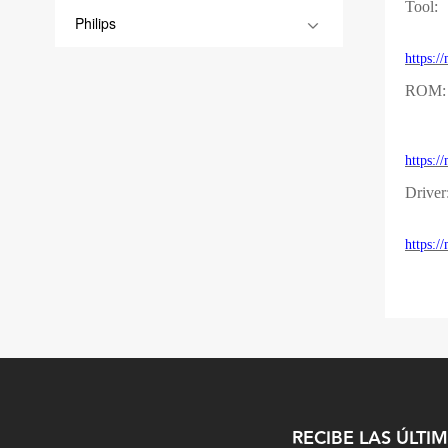
Tool:
Philips
https:
ROM:
https:
Driver
https:
RECIBE LAS ÚLTI