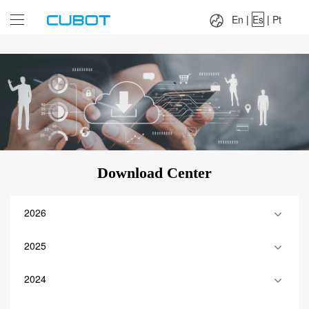
Language：
En
|
Es
|
Pt
En
|
Es
|
Pt
Download Center
2026
2025
2024