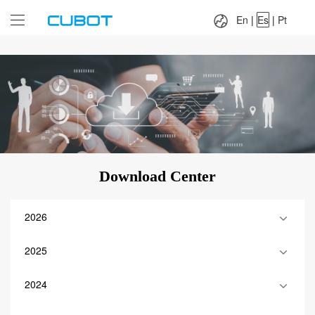
Language：
En
|
Es
|
Pt
En
|
Es
|
Pt
Download Center
2026
2025
2024